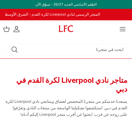
خطى الى المحتوى
الطقم الأساسي الجديد 26/27 - تسوّق الآن
المتجر الرسمي لنادي Liverpool لكرة القدم - الشرق الأوسط
.cart
er.account
متاجر نادي Liverpool لكرة القدم في
دبي
يسعدنا خدمتكم من متجرنا المخصص لعشاق ومتابعي نادي Liverpool لكرة
القدم في دبي. استكشفوا تشكيلتنا الواسعة من منتجات النادي وتعرّفوا
على روحه عن قرب. ابحثوا عن أقرب متجر Liverpool إليكم أدناه!